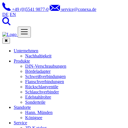
+49 (0)5541 9877-0
service@conexa.de
DE
EN
✖
Unternehmen
Nachhaltigkeit
Produkte
DIN-Verschraubungen
Bördeladapter
Schweißverbindungen
Flanschverbindungen
Rückschlagventile
Schlauchverbinder
Edelstahlrohre
Sonderteile
Standorte
Hann. Münden
Königsee
Service
3D-Katalog