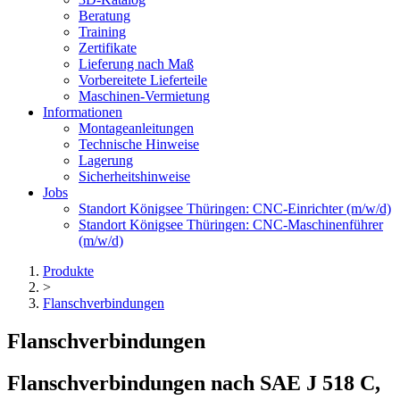
Beratung
Training
Zertifikate
Lieferung nach Maß
Vorbereitete Lieferteile
Maschinen-Vermietung
Informationen
Montageanleitungen
Technische Hinweise
Lagerung
Sicherheitshinweise
Jobs
Standort Königsee Thüringen: CNC-Einrichter (m/w/d)
Standort Königsee Thüringen: CNC-Maschinenführer
(m/w/d)
Produkte
>
Flanschverbindungen
Flansch­verbindungen
Flansch­verbindungen nach SAE J 518 C,