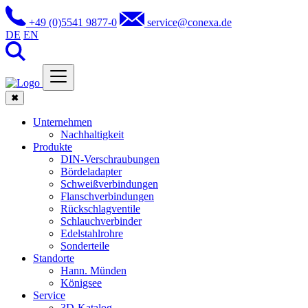
+49 (0)5541 9877-0
service@conexa.de
DE
EN
✖
Unternehmen
Nachhaltigkeit
Produkte
DIN-Verschraubungen
Bördeladapter
Schweißverbindungen
Flanschverbindungen
Rückschlagventile
Schlauchverbinder
Edelstahlrohre
Sonderteile
Standorte
Hann. Münden
Königsee
Service
3D-Katalog