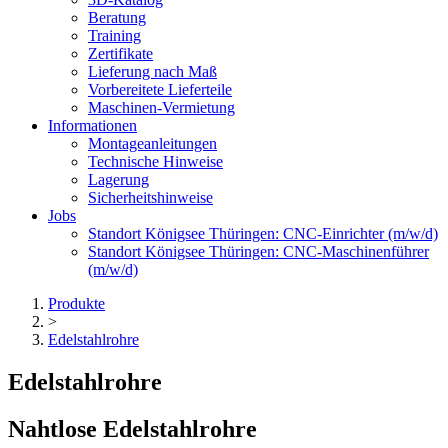
Beratung
Training
Zertifikate
Lieferung nach Maß
Vorbereitete Lieferteile
Maschinen-Vermietung
Informationen
Montageanleitungen
Technische Hinweise
Lagerung
Sicherheitshinweise
Jobs
Standort Königsee Thüringen: CNC-Einrichter (m/w/d)
Standort Königsee Thüringen: CNC-Maschinenführer
(m/w/d)
Produkte
>
Edelstahlrohre
Edelstahlrohre
Nahtlose Edelstahlrohre