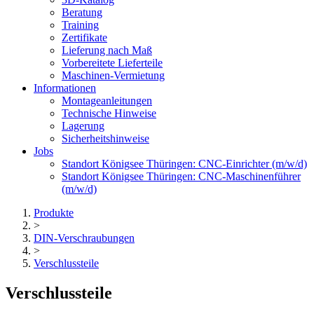
Beratung
Training
Zertifikate
Lieferung nach Maß
Vorbereitete Lieferteile
Maschinen-Vermietung
Informationen
Montageanleitungen
Technische Hinweise
Lagerung
Sicherheitshinweise
Jobs
Standort Königsee Thüringen: CNC-Einrichter (m/w/d)
Standort Königsee Thüringen: CNC-Maschinenführer
(m/w/d)
Produkte
>
DIN-Verschraubungen
>
Verschlussteile
Verschlussteile