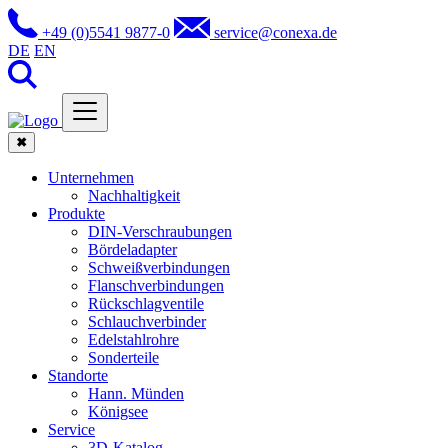
+49 (0)5541 9877-0
service@conexa.de
DE
EN
✖
Unternehmen
Nachhaltigkeit
Produkte
DIN-Verschraubungen
Bördeladapter
Schweißverbindungen
Flanschverbindungen
Rückschlagventile
Schlauchverbinder
Edelstahlrohre
Sonderteile
Standorte
Hann. Münden
Königsee
Service
3D-Katalog