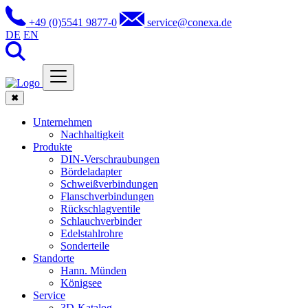
+49 (0)5541 9877-0
service@conexa.de
DE
EN
✖
Unternehmen
Nachhaltigkeit
Produkte
DIN-Verschraubungen
Bördeladapter
Schweißverbindungen
Flanschverbindungen
Rückschlagventile
Schlauchverbinder
Edelstahlrohre
Sonderteile
Standorte
Hann. Münden
Königsee
Service
3D-Katalog