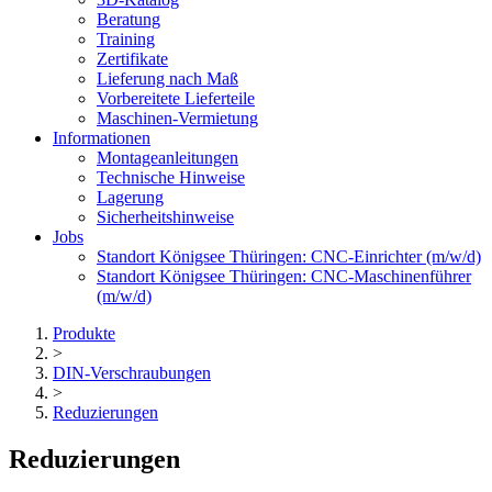
Beratung
Training
Zertifikate
Lieferung nach Maß
Vorbereitete Lieferteile
Maschinen-Vermietung
Informationen
Montageanleitungen
Technische Hinweise
Lagerung
Sicherheitshinweise
Jobs
Standort Königsee Thüringen: CNC-Einrichter (m/w/d)
Standort Königsee Thüringen: CNC-Maschinenführer
(m/w/d)
Produkte
>
DIN-Verschraubungen
>
Reduzierungen
Reduzierungen