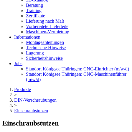
Beratung
Training
Zertifikate
Lieferung nach Maß
Vorbereitete Lieferteile
Maschinen-Vermietung
Informationen
Montageanleitungen
Technische Hinweise
Lagerung
Sicherheitshinweise
Jobs
Standort Königsee Thüringen: CNC-Einrichter (m/w/d)
Standort Königsee Thüringen: CNC-Maschinenführer
(m/w/d)
Produkte
>
DIN-Verschraubungen
>
Einschraubstutzen
Einschraub­stutzen