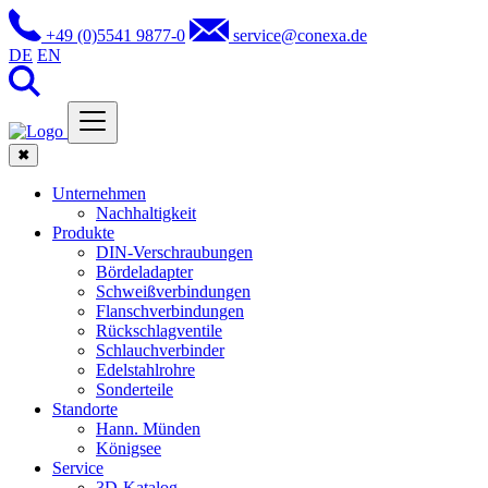
+49 (0)5541 9877-0
service@conexa.de
DE
EN
✖
Unternehmen
Nachhaltigkeit
Produkte
DIN-Verschraubungen
Bördeladapter
Schweißverbindungen
Flanschverbindungen
Rückschlagventile
Schlauchverbinder
Edelstahlrohre
Sonderteile
Standorte
Hann. Münden
Königsee
Service
3D-Katalog