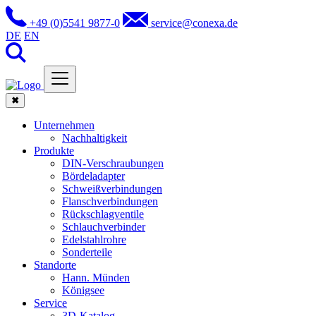
+49 (0)5541 9877-0
service@conexa.de
DE
EN
✖
Unternehmen
Nachhaltigkeit
Produkte
DIN-Verschraubungen
Bördeladapter
Schweißverbindungen
Flanschverbindungen
Rückschlagventile
Schlauchverbinder
Edelstahlrohre
Sonderteile
Standorte
Hann. Münden
Königsee
Service
3D-Katalog