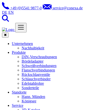
+49 (0)5541 9877-0
service@conexa.de
DE
EN
✖
Unternehmen
Nachhaltigkeit
Produkte
DIN-Verschraubungen
Bördeladapter
Schweißverbindungen
Flanschverbindungen
Rückschlagventile
Schlauchverbinder
Edelstahlrohre
Sonderteile
Standorte
Hann. Münden
Königsee
Service
3D-Katalog